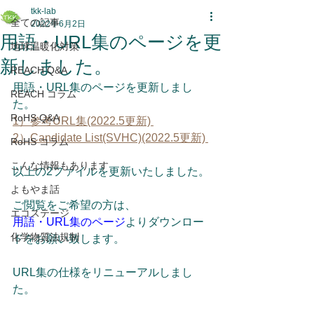
tkk-lab
全ての記事
2022年6月2日
用語・URL集のページを更
地球温暖化対策
新しました。
REACH Q&A
用語・URL集のページを更新しまし
REACH コラム
た。
RoHS Q&A
1）参考URL集(2022.5更新) 
2）Candidate List(SVHC)(2022.5更新) 
RoHS コラム
こんな情報もあります
以上の2ファイルを更新いたしました。
よもやま話
ご閲覧をご希望の方は、
エコステージ
用語・URL集のページ
よりダウンロー
化学物質法規制
ドをお願い致します。
URL集の仕様をリニューアルしまし
た。