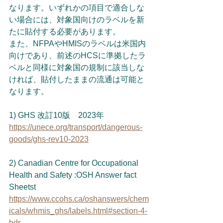
なります。いずれかの項目で適合しな
い場合には、対象国向けのラベルを新
たに貼付する必要があります。
また、NFPAやHMISのラベルは米国内
向けであり、前述のHCSに準拠したラ
ベルと同様に対象国の規制に該当しな
ければ、貼付したままの流通は可能と
なります。
1) GHS 改訂10版　2023年
https://unece.org/transport/dangerous-
goods/ghs-rev10-2023
2) Canadian Centre for Occupational 
Health and Safety :OSH Answer fact 
Sheetst
https://www.ccohs.ca/oshanswers/chem
icals/whmis_ghs/labels.html#section-4-
hdr