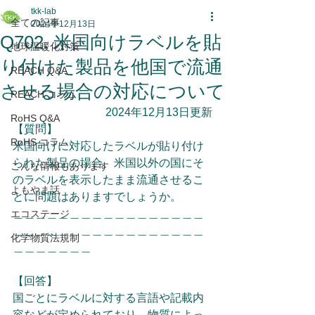
tkk-lab
全ての記事
2024年12月13日
Q702. 米国向けラベルを貼
地球温暖化対策
り付けた製品を他国で流通
REACH Q&A
させる場合の対応について
REACH コラム
2024年12月13日更新
RoHS Q&A
【質問】
RoHS コラム
米国向けに対応したラベルが貼り付け
られた製品の場合、米国以外の国にそ
こんな情報もあります
のラベルを表示したまま流通させるこ
よもやま話
とに問題はありますでしょうか。
＿＿＿＿＿＿＿＿＿＿＿＿＿＿＿＿＿
エコステージ
＿＿＿＿＿＿＿＿＿＿＿＿＿＿＿＿＿
化学物質法規制
＿＿＿＿＿＿＿
【回答】
国ごとにラベルに対する言語や記載内
容などが定められており、物質によっ