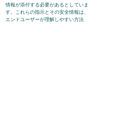
情報が添付する必要があるとしていま
す。これらの指示とその安全情報は、
エンドユーザーが理解しやすい方法
で、公開されているWebサイトで、オ
ンライン上で恒久的に利用可能するな
どの規定が確認できます。
以上の内容からすると貴社製品がこれ
らの電池を使用する製品の場合、上市
する製品に対し、エンドユーザーが容
易に交換できるような設計上の配慮を
行い、安全情報を公開する必要がある
といえそうです。
(*1)電池および廃電池に関する規則
(EU) 2023/1542
https://eur-lex.europa.eu/legal-
content/EN/TXT/?
uri=CELEX%3A02023R1542-