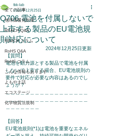
tkk-lab
全ての記事
2024年12月25日
Q706.電池を付属しないで
地球温暖化対策
上市する製品のEU電池規
REACH Q&A
則対応について
REACH コラム
2024年12月25日更新
RoHS Q&A
【質問】
RoHS コラム
電池を動力源とする製品で電池を付属
しないで上市する場合、EU電池規則の
こんな情報もあります
要件で対応が必要な内容はあるのでし
よもやま話
ょうか？
＿＿＿＿＿＿＿＿＿＿＿＿＿＿＿＿＿
エコステージ
＿＿＿＿＿＿＿＿＿＿＿＿＿＿＿＿＿
化学物質法規制
＿＿＿＿＿＿＿
【回答】
EU電池規則(*1)は電池を重要なエネル
ギー源と捉え、持続可能な開発やグリ