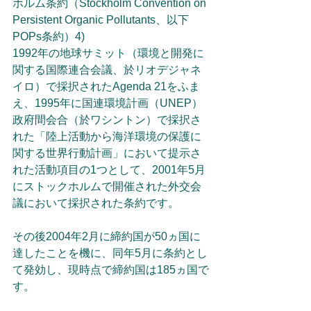
ホルム条約（Stockholm Convention on 
Persistent Organic Pollutants、以下
POPs条約）4)
1992年の地球サミット（環境と開発に
関する国際連合会議、於リオデジャネ
イロ）で採択されたAgenda 21をふま
え、1995年に国連環境計画（UNEP）
政府間会合（於ワシントン）で採択さ
れた「陸上活動から海洋環境の保護に
関する世界行動計画」において提示さ
れた活動項目の1つとして、2001年5月
にストックホルムで開催された外交会
議において採択された条約です。
その後2004年2月に締約国が50ヵ国に
達したことを機に、同年5月に条約とし
て発効し、現時点で締約国は185ヵ国で
す。