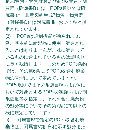
絶28物質・物質群および制限2物質・物
質群（附属書B）は、POPs規則では附
属書Iに、非意図的生成7物質・物質群
（附属書C）は附属書IIIにおいて各々指
定されています。
(2)	POPsは規制措置が執られて以
降、基本的に新製品に使用、流通され
ることはありませんが、既に流通して
いるものに含まれているものは環境中
に長く残留します。このためPOPs条約
では、その第6条にてPOPsを含む廃棄
物の管理について定めていますが、
POPs規則ではその附属書IVおよびVに
おいて対象とするPOPsの種類および制
限濃度等を指定し、それを含む廃棄物
の処分等についてその第7条にて以下の
様に規定しています：
(i)	附属書IVで指定のPOPsを含む廃
棄物は、附属書V第1部に示す処分また