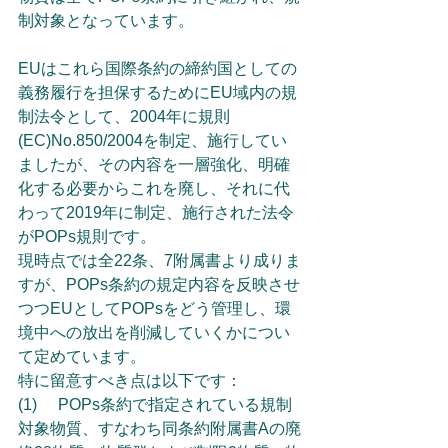
制対象となっています。
EUはこれら国際条約の締約国としての
義務履行を担保するためにEU域内の規
制法令として、2004年に規則
(EC)No.850/2004を制定、施行してい
ましたが、その内容を一層強化、明確
化する必要からこれを廃し、それに代
わって2019年に制定、施行された法令
がPOPs規則です。
現時点では全22条、7附属書より成りま
すが、POPs条約の規定内容を反映させ
つつEUとしてPOPsをどう管理し、環
境中への放出を削減していくかについ
て定めています。
特に留意すべき点は以下です：
(1)	POPs条約で指定されている規制
対象物質、すなわち同条約附属書Aの廃