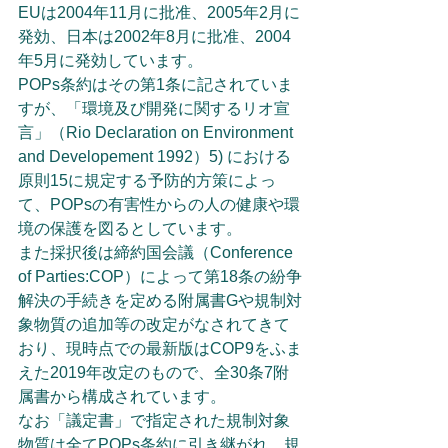
EUは2004年11月に批准、2005年2月に
発効、日本は2002年8月に批准、2004
年5月に発効しています。
POPs条約はその第1条に記されていま
すが、「環境及び開発に関するリオ宣
言」（Rio Declaration on Environment 
and Developement 1992）5) における
原則15に規定する予防的方策によっ
て、POPsの有害性からの人の健康や環
境の保護を図るとしています。
また採択後は締約国会議（Conference 
of Parties:COP）によって第18条の紛争
解決の手続きを定める附属書Gや規制対
象物質の追加等の改定がなされてきて
おり、現時点での最新版はCOP9をふま
えた2019年改定のもので、全30条7附
属書から構成されています。
なお「議定書」で指定された規制対象
物質は全てPOPs条約に引き継がれ、規