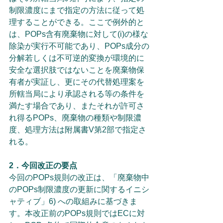
制限濃度にまで指定の方法に従って処
理することができる。ここで例外的と
は、POPs含有廃棄物に対して(i)の様な
除染が実行不可能であり、POPs成分の
分解若しくは不可逆的変換が環境的に
安全な選択肢ではないことを廃棄物保
有者が実証し、更にその代替処理案を
所轄当局により承認される等の条件を
満たす場合であり、またそれが許可さ
れ得るPOPs、廃棄物の種類や制限濃
度、処理方法は附属書V第2部で指定さ
れる。
2．今回改正の要点
今回のPOPs規則の改正は、「廃棄物中
のPOPs制限濃度の更新に関するイニシ
ャティブ」6) への取組みに基づきま
す。本改正前のPOPs規則ではECに対