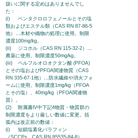
扱いに関する定めはありませんでし
た：
(i)	ペンタクロロフェノールとその塩
類およびエステル類（CAS RN 87-86-5
他）…木材や織物の処理に使用。制限
濃度100mg/kg。
(ii)	ジコホル（CAS RN 115-32-2）…
農薬に使用。制限濃度50mg/kg。
(iii)	ペルフルオロオクタン酸 (PFOA) 
とその塩およびPFOA関連物質（CAS 
RN 335-67-1他）…防水繊維や消火フォ
ームに使用。制限濃度1mg/kg（PFOA
とその塩）、40mg/kg（PFOA関連物
質）。
(2)	附属書IV中下記4物質・物質群の
制限濃度をより厳しい数値に変更。括
弧内は改正前の数値：
(i)	短鎖塩素化パラフィン
（SCCPs、CAS RN 85535-84-8）…