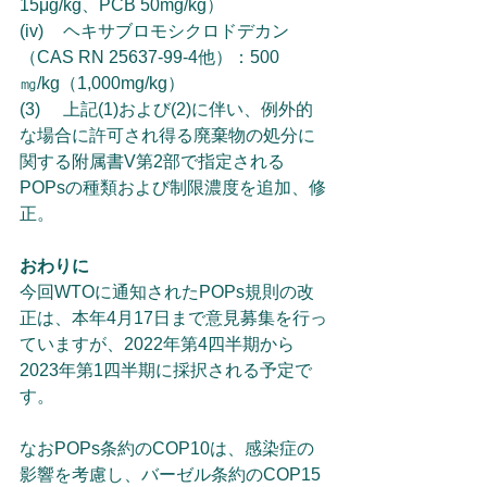
15μg/kg、PCB 50mg/kg）
(iv)	ヘキサブロモシクロドデカン
（CAS RN 25637-99-4他）：500
㎎/kg（1,000mg/kg）
(3)	上記(1)および(2)に伴い、例外的
な場合に許可され得る廃棄物の処分に
関する附属書V第2部で指定される
POPsの種類および制限濃度を追加、修
正。
おわりに
今回WTOに通知されたPOPs規則の改
正は、本年4月17日まで意見募集を行っ
ていますが、2022年第4四半期から
2023年第1四半期に採択される予定で
す。
なおPOPs条約のCOP10は、感染症の
影響を考慮し、バーゼル条約のCOP15