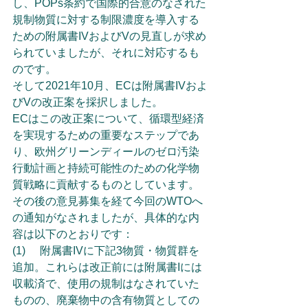
し、POPs条約で国際的合意のなされた
規制物質に対する制限濃度を導入する
ための附属書IVおよびVの見直しが求め
られていましたが、それに対応するも
のです。
そして2021年10月、ECは附属書IVおよ
びVの改正案を採択しました。
ECはこの改正案について、循環型経済
を実現するための重要なステップであ
り、欧州グリーンディールのゼロ汚染
行動計画と持続可能性のための化学物
質戦略に貢献するものとしています。
その後の意見募集を経て今回のWTOへ
の通知がなされましたが、具体的な内
容は以下のとおりです：
(1)	附属書IVに下記3物質・物質群を
追加。これらは改正前には附属書Iには
収載済で、使用の規制はなされていた
ものの、廃棄物中の含有物質としての