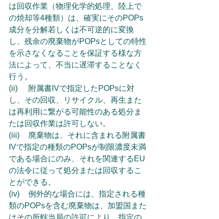
は回収作業（物理化学的処理、陸上で
の焼却等4種類）は、確実にそのPOPs
成分を分解若しくは不可逆的に変換
し、残余の廃棄物がPOPsとしての特性
を示さなくなることを保証する様な方
法によって、不当に遅滞することなく
行う。
(ii)	附属書IVで指定したPOPsに対
し、その回収、リサイクル、再生また
は再利用に繋がる可能性のある処分ま
たは回収作業は許可しない。
(iii)	廃棄物は、それに含まれる附属書
IVで指定の種類のPOPsが制限濃度未満
である場合にのみ、それを関連するEU
の法令に従って処分または回収するこ
とができる。
(iv)	例外的な場合には、指定される種
類のPOPsを含む廃棄物は、加盟国また
はその所轄当局の許可により、指定の