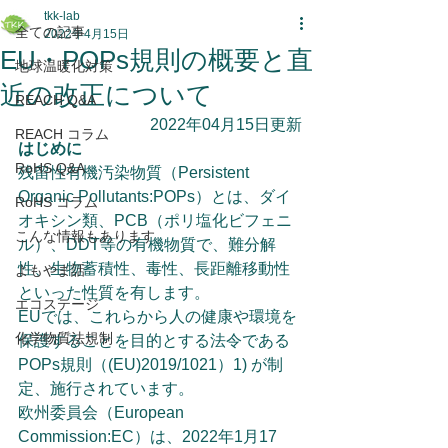
tkk-lab
全ての記事
2022年4月15日
EU・POPs規則の概要と直
地球温暖化対策
近の改正について
REACH Q&A
2022年04月15日更新
REACH コラム
はじめに
RoHS Q&A
残留性有機汚染物質（Persistent 
Organic Pollutants:POPs）とは、ダイ
RoHS コラム
オキシン類、PCB（ポリ塩化ビフェニ
こんな情報もあります
ル）、DDT等の有機物質で、難分解
性、生物蓄積性、毒性、長距離移動性
よもやま話
といった性質を有します。
エコステージ
EUでは、これらから人の健康や環境を
化学物質法規制
保護することを目的とする法令である
POPs規則（(EU)2019/1021）1) が制
定、施行されています。
欧州委員会（European 
Commission:EC）は、2022年1月17