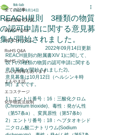
tkk-lab
全ての記事
2022年9月14日
REACH規則 3種類の物質
地球温暖化対策
の認可申請に関する意見募
REACH Q&A
集が開始されました。
REACH コラム
2022年09月14日更新
RoHS Q&A
REACH規則の附属書XIV 1)に関して、
RoHS コラム
以下の3種類の物質の認可申請に関する
意見募集が開始されました2)。
こんな情報もあります
意見募集は10月12日（ヘルシンキ時
よもやま話
間）までです。
エコステージ
1）エントリ番号：16：三酸化クロム
化学物質法規制
(Chromium trioxide)、毒性：発がん性
（第57条a）、変異原性（第57条b）
2）エントリ番号：18：ヘプタオキシド
二クロム酸二ナトリウム(Sodium 
dichromate)、毒性：発がん性（第57条