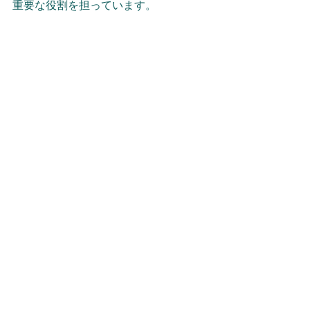
重要な役割を担っています。
本物質の機能は、プロセスで使用され
るすべての試薬を可溶化し、反応の安
全性を確保することです。
また、原薬製造工程で使用されるすべ
ての薬品と相溶性があり、反応収率や
純度プロファイルの向上、効率的なリ
サイクルなど、産業界のニーズに応え
ることができる溶剤です。
特に、P2前駆体（P0）、還元剤、ルイ
ス酸との相溶性に優れ、可溶化できる
ことから、汎用性の高い極性アプロテ
ィック溶媒として確立しています。
さらに、本物質は沸点が高いため、抽
出溶媒と水の共沸物を蒸留することに
より、本物質を蒸留することなく容易
に水を除去することができます。
確立された合成経路の場合、溶媒に求