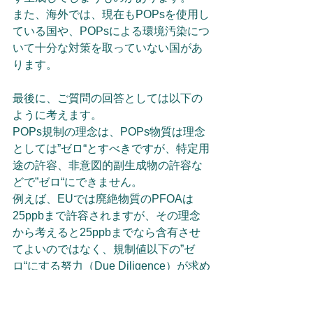
また、海外では、現在もPOPsを使用し
ている国や、POPsによる環境汚染につ
いて十分な対策を取っていない国があ
ります。
最後に、ご質問の回答としては以下の
ように考えます。
POPs規制の理念は、POPs物質は理念
としては”ゼロ“とすべきですが、特定用
途の許容、非意図的副生成物の許容な
どで”ゼロ“にできません。
例えば、EUでは廃絶物質のPFOAは
25ppbまで許容されますが、その理念
から考えると25ppbまでなら含有させ
てよいのではなく、規制値以下の”ゼ
ロ“にする努力（Due Diligence）が求め
られます。