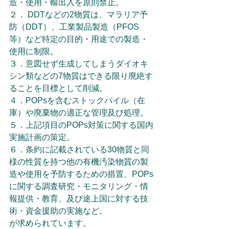
造・使用・輸出入を原則禁止。
２． DDTなどの2物質は、マラリア予
防（DDT）、工業製品製造（PFOS
等）など特定の目的・用途での製造・
使用に制限。
３．意図せず生成してしまうダイオキ
シン類などの7物質はできる限り廃絶す
ることを目標として削減。
４．POPsを含むストックパイル（在
庫）や廃棄物の適正な管理及び処理。
５．上記項目のPOPs対策に関する国内
実施計画の策定。
６．条約に記載されている30物質と同
様の性質を持つ他の有機汚染物質の製
造や使用を予防するための措置、POPs
に関する調査研究・モニタリング・情
報提供・教育、及び途上国に対する技
術・資金援助の実施など。
が求められています。