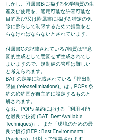
しかし、附属書Bに掲げる化学物質の生
産及び使用を、適用可能な許容可能な
目的及び/又は附属書に掲げる特定の免
除に照らして制限するための措置をと
らなければならないとされています。
付属書Cの記載されている7物質は非意
図的生成として意図せず生成されてし
まいますので、規制値の管理は難しい
と考えられます。
BAT の定義に記載されている「排出制
限値 (releaselimitations)」は，POPs 条
約の締約国が自主的に設定するものと
解されます。
なお、POPs 条約における「利用可能
な最良の技術 (BAT :Best Available 
Techniques)」、また「環境のための最
良の慣行(BEP : Best Environmental 
Practices)」は以下で定義されます。