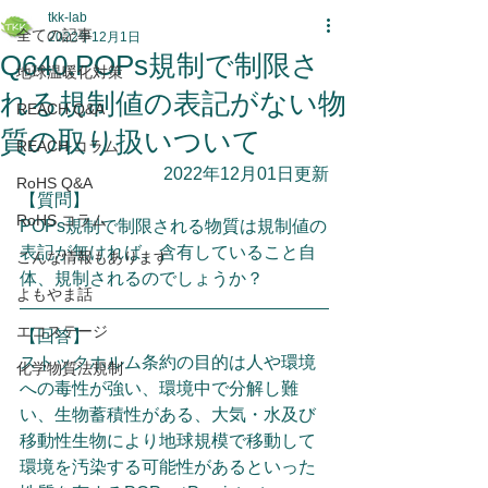
tkk-lab
全ての記事
2022年12月1日
Q640.POPs規制で制限さ
地球温暖化対策
れる規制値の表記がない物
REACH Q&A
質の取り扱いついて
REACH コラム
2022年12月01日更新
RoHS Q&A
【質問】
RoHS コラム
POPs規制で制限される物質は規制値の
表記が無ければ、含有していること自
こんな情報もあります
体、規制されるのでしょうか？
よもやま話
エコステージ
【回答】
ストックホルム条約の目的は人や環境
化学物質法規制
への毒性が強い、環境中で分解し難
い、生物蓄積性がある、大気・水及び
移動性生物により地球規模で移動して
環境を汚染する可能性があるといった