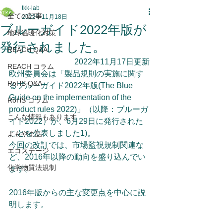
tkk-lab
全ての記事
2022年11月18日
ブルーガイド2022年版が
地球温暖化対策
発行されました。
REACH Q&A
2022年11月17日更新
REACH コラム
欧州委員会は「製品規則の実施に関す
RoHS Q&A
るブルーガイド2022年版(The Blue 
Guide on the implementation of the 
RoHS コラム
product rules 2022)」（以降：ブルーガ
こんな情報もあります
イド2022）が、6月29日に発行された
ことを公表しました1)。
よもやま話
今回の改訂では、市場監視規制関連な
エコステージ
ど、2016年以降の動向を盛り込んでい
化学物質法規制
ます。
2016年版からの主な変更点を中心に説
明します。