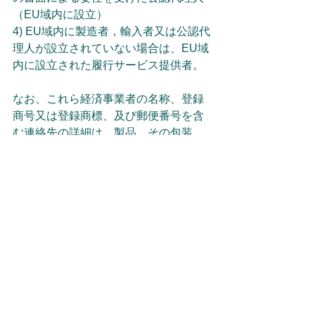
（EU域内に設立）
4) EU域内に製造者，輸入者又は公認代
理人が設立されていない場合は、EU域
内に設立された履行サービス提供者。
なお、これら経済事業者の名称、登録
商号又は登録商標、及び郵便番号を含
む連絡先の詳細は、製品、その包装、
小包又は添付文書に表示されなければ
なりません。
5. 市場監視（マーケットサーベイラン
ス）（第7章関係）
ブルーガイド2016年版では、第7章は
規則(EC)No765/2008をもとにしていま
したが、今回の改正で、市場監視規則
をもとにした内容に全面的に見直され
ました。