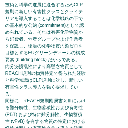
技術と科学の進展に適合するためCLP
規則に新しい有害性クラスとクライテ
リアを導入することは化学戦略の下で
の基本的な公約 (commitment)として認
められている。それは有害化学物質か
ら消費者、弱者グループおよび作業者
を保護し、環境の化学物質汚染ゼロを
目標とするEUグリーンディールの構成
要素 (building block) だからである。
内分泌攪乱性により高懸念物質として
REACH規則の物質特定で得られた経験
と科学知識はCLP規則に対し、新しい
有害性クラス導入を強く要求してい
る。
同様に、REACH規則附属書ⅩⅢにおけ
る難分解性、生物蓄積性および有毒性 
(PBT) および特に難分解性、生物蓄積
性 (vPvB) を有する物質の特定における