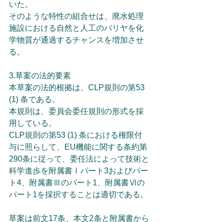
いた。
そのような特性の組合せは、廃水処理
施設における自然と人工のバリヤを化
学物質が通過するチャンスを増加させ
る。
3.草案の法的要素
本草案の法的根拠は、CLP規則の第53 
(1) 条である。
本規則は、委員会委任規則の形式を採
用している。
CLP規則の第53 (1) 条における権限付
与に照らして、EU機能に関する条約第
290条に従って、委任法によって技術と
科学進歩を附属書Ⅰパート3およびパー
ト4、附属書Ⅲのパート1、附属書Ⅵの
パート1を採択することは適切である。
草案は前文17条、本文2条と附属書から