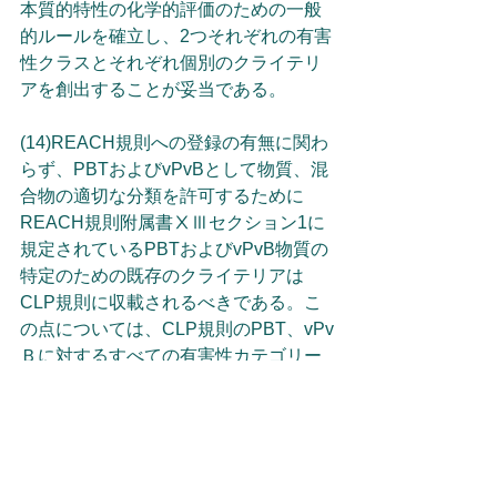
本質的特性の化学的評価のための一般
的ルールを確立し、2つそれぞれの有害
性クラスとそれぞれ個別のクライテリ
アを創出することが妥当である。
(14)REACH規則への登録の有無に関わ
らず、PBTおよびvPvBとして物質、混
合物の適切な分類を許可するために
REACH規則附属書ⅩⅢセクション1に
規定されているPBTおよびvPvB物質の
特定のための既存のクライテリアは
CLP規則に収載されるべきである。こ
の点については、CLP規則のPBT、vPv
Ｂに対するすべての有害性カテゴリー
の導入は、REACH規則附属書ⅩⅢに規
定されている限り、それらを反映して
いるPBTおよびvPvBを実現するために
要求されているエビデンスの高レベル
な科学力を考慮して適切ではない。