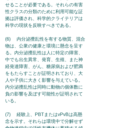
せることが必要である。それらの有害
性クラスの分類のために利用可能な証
拠は評価され、科学的クライテリアは
科学の現状を反映すべきである。
(6)	内分泌攪乱性を有する物質、混合
物は、公衆の健康と環境に懸念を呈す
る。内分泌攪乱性は人に特定の障害、
中でも出生異常、発育、生殖、また神
経発達障害、がん、糖尿病および肥満
をもたらすことが証明されており、大
人や子供に大きく影響を与えている。
内分泌攪乱性は同時に動物の個体数に
負の影響を及ぼす可能性が証明されて
いる。
(7)	経験上、PBTまたはvPvBは高懸
念を示す。それらは環境中で分解せず