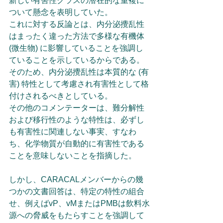
新しい有害性クラスの潜在的な重複に
ついて懸念を表明していた。
これに対する反論とは、内分泌攪乱性
はまったく違った方法で多様な有機体 
(微生物) に影響していることを強調し
ていることを示しているからである。
そのため、内分泌攪乱性は本質的な (有
害) 特性として考慮され有害性として格
付けされるべきとしている。
その他のコメンテーターは、難分解性
および移行性のような特性は、必ずし
も有害性に関連しない事実、すなわ
ち、化学物質が自動的に有害性である
ことを意味しないことを指摘した。
しかし、CARACALメンバーからの幾
つかの文書回答は、特定の特性の組合
せ、例えばvP、vMまたはPMBは飲料水
源への脅威をもたらすことを強調して