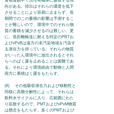
食物連鎖中で活性有機体に蓄積する傾
向がある。排出はそれらの濃度を低下
させることにより容易に止まらず、長
期間でのこの蓄積の影響は予測するこ
とが難しいので、環境中でのそれら物
質の蓄積を減少させるのは難しい。更
に、長距離輸送に耐える特定のPBTお
よびvPvBは遠方の未汚染地域を汚染す
る潜在力を持っている。それらの物質
がいったん環境中に放出されるとそれ
らへのばく露を止めることは困難であ
る。それにより環境経由で動物と人間
両方に累積ばく露をもたらす。
(8)	その低吸収潜在力および移動性と
同様に高難分解性によって、それらは
飲料水サイクルに入り、広範囲にわた
り拡散するので、PMTおよびvPvM物質
は懸念をもたらす。多くのPMTおよび