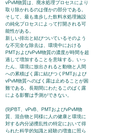
vPvM物質は、廃水処理プロセスにより
取り除かれるのは僅かの部分である。
そして、最も進歩した飲料水処理施設
の純化プロセスによって打開される可
能性がある。
新しい排出と結びついているそのよう
な不完全な除去は、環境中における
PMTおよびvPvM物質の濃度が時間を超
過して増加することを意味する。いっ
たん、環境に放出されると動物と人間
への累積ばく露に結びつくPMTおよび
vPvM物質へのばく露は止めることが困
難である。長期間にわたるこのばく露
による影響は予測ができない。
(9)PBT、vPvB、PMTおよびvPvM物
質、混合物と同様に人の健康と環境に
対する内分泌攪乱性の特定において得
られた科学的知識と経験の増進に照ら