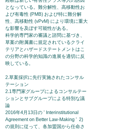
経験は新しい有害性クラス導入の誘因
となっている。難分解性、高移動性お
よび有毒性 (PMB) および特に難分解
性、高移動性 (vPvM) により環境に重大
な影響を及ぼす可能性がある。
科学的専門家の審議と諮問に基づき、
草案の附属書に規定されているクライ
テリアとハザードステートメントはこ
の分野の科学的知識の進展を適切に反
映している。
2.草案採択に先行実施されたコンサル
テーション
2.1専門家グループによるコンサルテー
ションとサブグループによる特別な議
論
2016年4月13日の ’ Interinstitutional 
Agreement on Better Law-Making ’  2) 
の規則に従って、各加盟国から任命さ