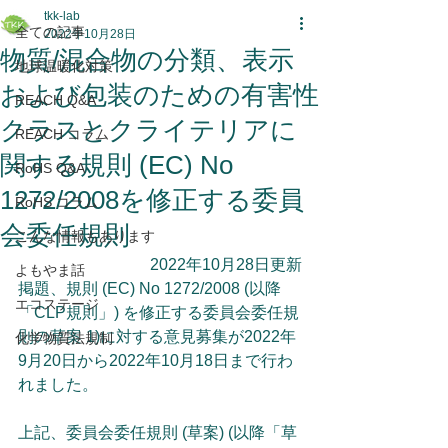
tkk-lab
全ての記事
2022年10月28日
物質/混合物の分類、表示
地球温暖化対策
および包装のための有害性
REACH Q&A
クラスとクライテリアに
REACH コラム
関する規則 (EC) No
RoHS Q&A
1272/2008を修正する委員
RoHS コラム
会委任規則
こんな情報もあります
2022年10月28日更新
よもやま話
掲題、規則 (EC) No 1272/2008 (以降
エコステージ
「CLP規則」) を修正する委員会委任規
則の草案 1)に対する意見募集が2022年
化学物質法規制
9月20日から2022年10月18日まで行わ
れました。
上記、委員会委任規則 (草案) (以降「草