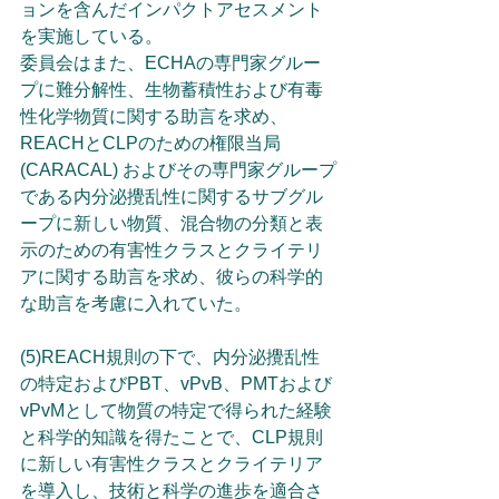
ョンを含んだインパクトアセスメント
を実施している。
委員会はまた、ECHAの専門家グルー
プに難分解性、生物蓄積性および有毒
性化学物質に関する助言を求め、
REACHとCLPのための権限当局 
(CARACAL) およびその専門家グループ
である内分泌攪乱性に関するサブグル
ープに新しい物質、混合物の分類と表
示のための有害性クラスとクライテリ
アに関する助言を求め、彼らの科学的
な助言を考慮に入れていた。
(5)REACH規則の下で、内分泌攪乱性
の特定およびPBT、vPvB、PMTおよび
vPvMとして物質の特定で得られた経験
と科学的知識を得たことで、CLP規則
に新しい有害性クラスとクライテリア
を導入し、技術と科学の進歩を適合さ