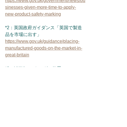
https://www.gov.uk/government/news/bu
sinesses-given-more-time-to-apply-
new-product-safety-marking
*2：英国政府ガイダンス「英国で製造
品を市場に出す」
https://www.gov.uk/guidance/placing-
manufactured-goods-on-the-market-in-
great-britain
*3：UKNIマーキングの使用
https://www.gov.uk/guidance/using-the-
ukni-marking
*4：英国市場適合性評価機関
（UKMCAB）データベース
https://www.gov.uk/uk-market-
conformity-assessment-bodies