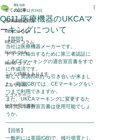
tkk-lab
全ての記事
2021年12月24日
Q611.医療機器のUKCAマ
地球温暖化対策
ーキングについて
REACH Q&A
【質問】
REACH コラム
当社は医療機器メーカーです。
RoHS Q&A
ドイツに輸出するために第三者認証に
よるCEマーキングの適合宣言書をすで
RoHS コラム
に作成済です。
こんな情報もあります
新しく英国(GB)から引き合いが来まし
た。英国(GB)では、CEマーキングをい
よもやま話
つまで利用できますか。
エコステージ
また、UKCAマーキングに変更するた
化学物質法規制
めにこの適合宣言書は使用可能でしょ
うか。
【回答】
一般的には英国(GB)で、移行措置とし