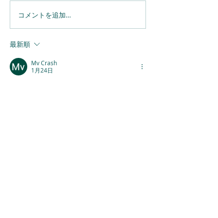
EU RoHS指令
コメントを追加…
書籍『PFAS規制と半導体
産業への影響』発刊のご
案内（監修紹介割引あ
最新順
り）
Mv Crash
1月24日
読者のニーズを的確に捉えた、非常に価値の
ある記事だと思います。文章の構成が美し
く、最後までスムーズに読み進めることがで
きました。私たちは日々、溢れる情報の中か
ら真に役立つものを見極める必要があります
が、この記事はその指針となるような深みが
あります。私も質の高いエンタメ情報を探す
中で、
ブラウザFPS
というサイトを頻繁にチ
ェックしていますが、非常に楽しませてもら
っています。これからもこうした質の高い発
信を楽しみにしています。
いいね！