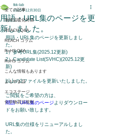
tkk-lab
全ての記事
2025年12月30日
用語・URL集のページを更
地球温暖化対策
新しました。
REACH Q&A
用語・URL集のページを更新しまし
REACH コラム
た。
RoHS Q&A
1）参考URL集(2025.12更新)  
2）Candidate List(SVHC)(2025.12更
RoHS コラム
新)  
こんな情報もあります
以上の2ファイルを更新いたしました。
よもやま話
エコステージ
ご閲覧をご希望の方は、
化学物質法規制
用語・URL集のページ
よりダウンロー
ドをお願い致します。
URL集の仕様をリニューアルしまし
た。