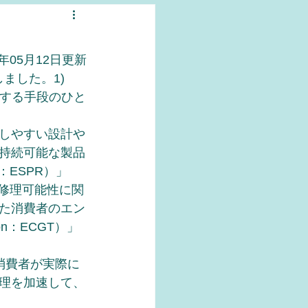
3年05月12日更新
ました。1)
現する手段のひと
しやすい設計や
持続可能な製品
ion：ESPR）」
修理可能性に関
た消費者のエン
tion：ECGT）」
消費者が実際に
理を加速して、