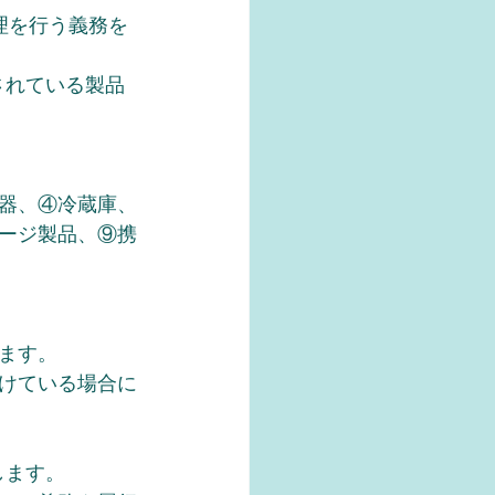
理を行う義務を
されている製品
器、④冷蔵庫、
ージ製品、⑨携
ます。
けている場合に
します。