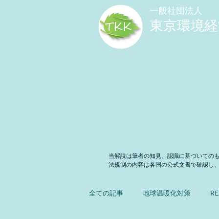
​一般社団法人
東京環境経
トップ
トップ（仮案）
当解説は筆者の知見、認識に基づいての
法規制の内容は各国の公式文書で確認し
全ての記事
地球温暖化対策
RE