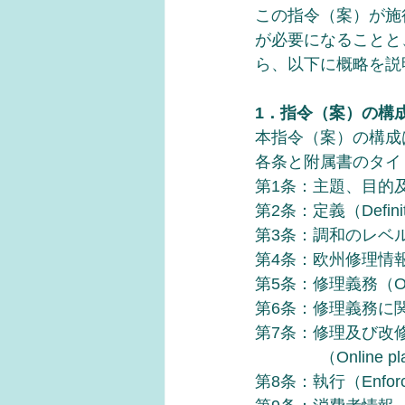
この指令（案）が施
が必要になることと
ら、以下に概略を説
1．指令（案）の構
本指令（案）の構成
各条と附属書のタイ
第1条：主題、目的及び範囲（
第2条：定義（Definit
第3条：調和のレベル（Lev
第4条：欧州修理情報フォーム
第5条：修理義務（Obliga
第6条：修理義務に関する情報（
第7条：修理及び改
　　　　（Online platfo
第8条：執行（Enforc