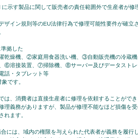
Ⅱに示す製品に関して販売者の責任範囲外で生産者が修
デザイン規則等のEU法律行為で修理可能性要件が確立
。
に準拠した
濯乾燥機、②家庭用食器洗い機、③自動販売機の冷蔵機
、⑥溶接装置、⑦掃除機、⑧サーバー及びデータストレ
電話・タブレット等
対象です。
では、消費者は直接生産者に修理を依頼することができ
修理義務がありますが、製品が修理不能なほど損傷を受
されます。
場合には、域内の権限を与えられた代表者が義務を履行