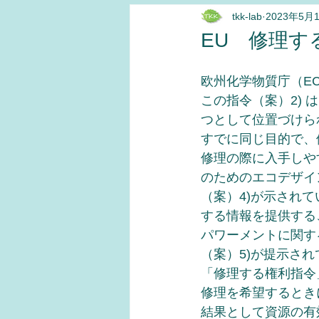
tkk-lab
2023年5月
よもやま話
エコステージ
EU 修理す
欧州化学物質庁（EC
この指令（案）2)
つとして位置づけら
すでに同じ目的で、
修理の際に入手しや
のためのエコデザイン規則（Ec
（案）4)が示され
する情報を提供する
パワーメントに関する指令（E
（案）5)が提示さ
「修理する権利指令
修理を希望するとき
結果として資源の有