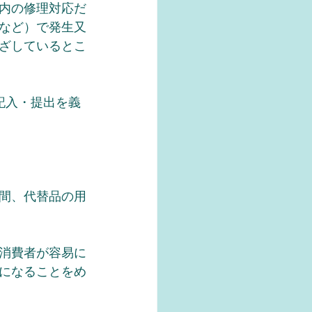
内の修理対応だ
など）で発生又
ざしているとこ
記入・提出を義
間、代替品の用
消費者が容易に
になることをめ