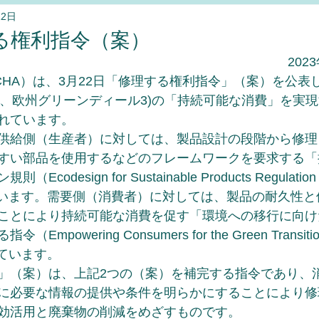
12日
化学物質法規制
る権利指令（案）
202
HA）は、3月22日「修理する権利指令」（案）を公表し
 は、欧州グリーンディール3)の「持続可能な消費」を実
れています。
供給側（生産者）に対しては、製品設計の段階から修理
すい部品を使用するなどのフレームワークを要求する「
odesign for Sustainable Products Regulat
ています。需要側（消費者）に対しては、製品の耐久性と
ことにより持続可能な消費を促す「環境への移行に向け
mpowering Consumers for the Green Transi
れています。
」（案）は、上記2つの（案）を補完する指令であり、
に必要な情報の提供や条件を明らかにすることにより修
効活用と廃棄物の削減をめざすものです。