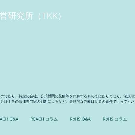
営研究所（TKK）
化学物質法規制対応事業（RoHS＆REACH）
地球温
ものであり、特定の会社、公式機関の見解等を代弁するものではありません。法規制
、弁護士等の法律専門家の判断によるなど、最終的な判断は読者の責任で行ってくだ
ACH Q&A
REACH コラム
RoHS Q&A
RoHS コラム