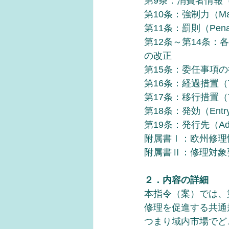
第9条：消費者情報（Con
第10条：強制力（Manda
第11条：罰則（Penal
第12条～第14条：各々指
の改正
第15条：委任事項の行使（E
第16条：経過措置（Trans
第17条：移行措置（Tra
第18条：発効（Entry i
第19条：発行先（Add
附属書Ⅰ：欧州修理
附属書Ⅱ：修理対象
２．内容の詳細
本指令（案）では、
修理を促進する共通
つまり域内市場でど