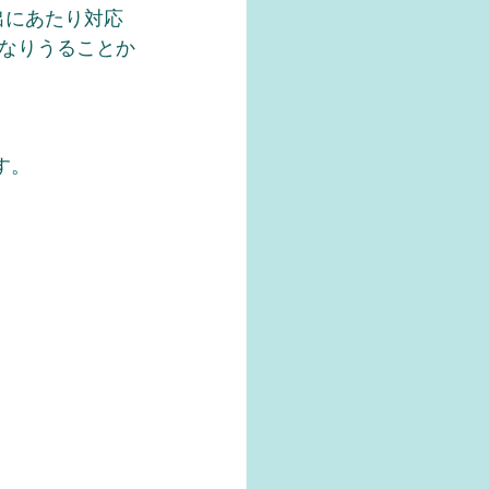
出にあたり対応
なりうることか
す。