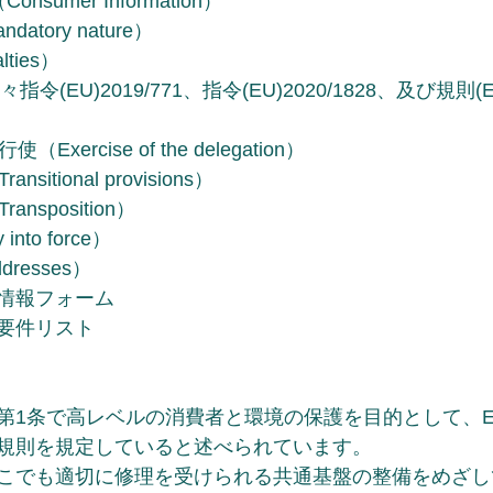
sumer Information）
tory nature）
ties）
令(EU)2019/771、指令(EU)2020/1828、及び規則(EU)
xercise of the delegation）
itional provisions）
nsposition）
nto force）
resses）
情報フォーム
要件リスト
第1条で高レベルの消費者と環境の保護を目的として、
規則を規定していると述べられています。
こでも適切に修理を受けられる共通基盤の整備をめざし