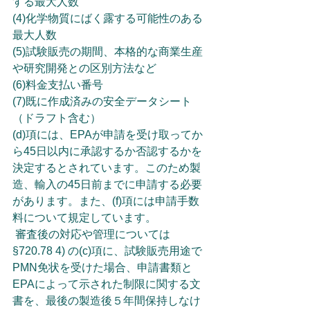
する最大人数
(4)化学物質にばく露する可能性のある
最大人数
(5)試験販売の期間、本格的な商業生産
や研究開発との区別方法など
(6)料金支払い番号
(7)既に作成済みの安全データシート
（ドラフト含む）
(d)項には、EPAが申請を受け取ってか
ら45日以内に承認するか否認するかを
決定するとされています。このため製
造、輸入の45日前までに申請する必要
があります。また、(f)項には申請手数
料について規定しています。
 審査後の対応や管理については
§720.78 4) の(c)項に、試験販売用途で
PMN免状を受けた場合、申請書類と
EPAによって示された制限に関する文
書を、最後の製造後５年間保持しなけ