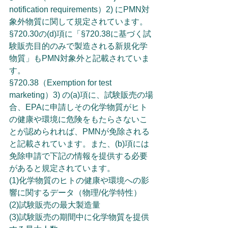
notification requirements）2) にPMN対
象外物質に関して規定されています。
§720.30の(d)項に「§720.38に基づく試
験販売目的のみで製造される新規化学
物質」もPMN対象外と記載されていま
す。
§720.38（Exemption for test 
marketing）3) の(a)項に、試験販売の場
合、EPAに申請しその化学物質がヒト
の健康や環境に危険をもたらさないこ
とが認められれば、PMNが免除される
と記載されています。また、(b)項には
免除申請で下記の情報を提供する必要
があると規定されています。
(1)化学物質のヒトの健康や環境への影
響に関するデータ（物理/化学特性）
(2)試験販売の最大製造量
(3)試験販売の期間中に化学物質を提供