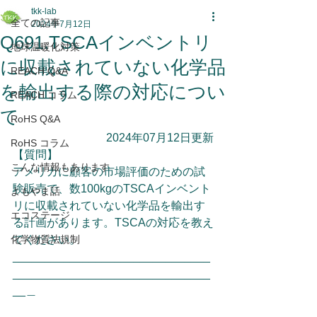
tkk-lab
全ての記事
2024年7月12日
Q691.TSCAインベントリ
地球温暖化対策
に収載されていない化学品
REACH Q&A
を輸出する際の対応につい
REACH コラム
て
RoHS Q&A
2024年07月12日更新
RoHS コラム
【質問】
こんな情報もあります
アメリカに顧客の市場評価のための試
験販売で、数100kgのTSCAインベント
よもやま話
リに収載されていない化学品を輸出す
エコステージ
る計画があります。TSCAの対応を教え
化学物質法規制
てください。
_______________________________
_______________________________
__＿