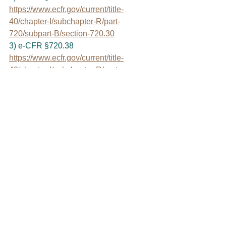
https://www.ecfr.gov/current/title-
40/chapter-I/subchapter-R/part-
720/subpart-B/section-720.30
3) e-CFR §720.38
https://www.ecfr.gov/current/title-
40/chapter-I/subchapter-R/part-
720/subpart-B/section-720.38
4) e-CFR §720.78
https://www.ecfr.gov/current/title-
40/chapter-I/subchapter-R/part-
720/subpart-D/section-720.78
5) e-CFR §720.36
https://www.ecfr.gov/current/title-
40/chapter-I/subchapter-R/part-
720/subpart-B/section-720.36
REACH Q&A