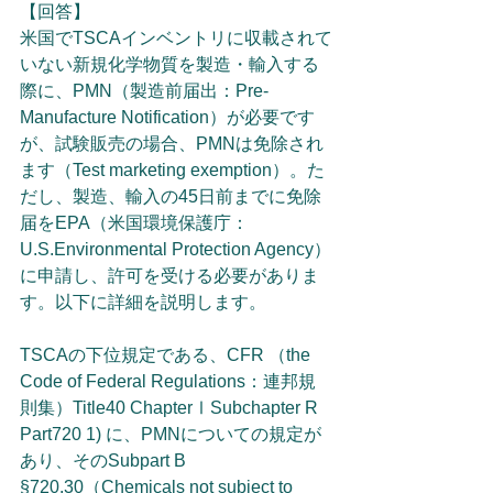
【回答】
米国でTSCAインベントリに収載されて
いない新規化学物質を製造・輸入する
際に、PMN（製造前届出：Pre-
Manufacture Notification）が必要です
が、試験販売の場合、PMNは免除され
ます（Test marketing exemption）。た
だし、製造、輸入の45日前までに免除
届をEPA（米国環境保護庁：
U.S.Environmental Protection Agency）
に申請し、許可を受ける必要がありま
す。以下に詳細を説明します。
TSCAの下位規定である、CFR （the 
Code of Federal Regulations：連邦規
則集）Title40 ChapterⅠSubchapter R 
Part720 1) に、PMNについての規定が
あり、そのSubpart B 
§720.30（Chemicals not subject to 