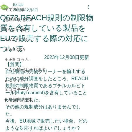
tkk-lab
全ての記事
2023年12月8日
Q673.REACH規則の制限物
地球温暖化対策
質を含有している製品を
REACH Q&A
EUで販売する際の対応に
REACH コラム
ついて
RoHS Q&A
2023年12月08日更新
RoHS コラム
【質問】
こんな情報もあります
自社製品の刃物クリーナーを輸出する
ために成分調査をしたところ、REACH
よもやま話
規則の制限物質であるブチルカルビト
エコステージ
ール(Butyl carbitol)を含有していること
化学物質法規制
がわかりました。
その他の規制成分はありませんでし
た。
今後、EU地域で販売したい場合、どの
ような対応すればよいでしょうか？