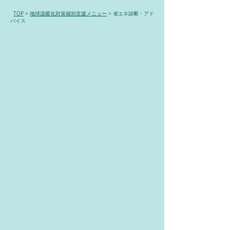
TOP
>
地球温暖化対策個別支援メニュー
> 省エネ診断・アド
バイス