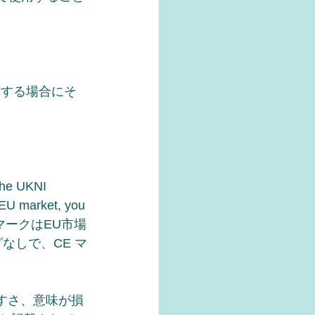
市する場合にそ
e UKNI 
 EU market, you 
UKNIのマークはEU市場
なしで、CE マ
やすさ、意味が損