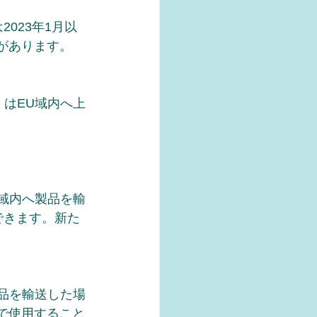
。
023年1月以
があります。
くはEU域内へ上
B域内へ製品を輸
できます。新た
製品を輸送した場
態で使用すること