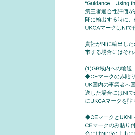
“Guidance　Usi
第三者適合性評価が
降に輸出する時に、
UKCAマークはNI
貴社がNIに輸出し
市する場合にはそれ
(1)GB域内への輸送
◆CEマークのみ貼
UK国内の事業者へ
送した場合にはNI
にUKCAマークを
◆CEマークとUKN
CEマークのみ貼り
合にはNIでの上市