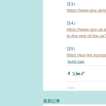
注3）
https://www.gov.uk/g
注4）
https://www-gov-uk.t
to-the-rest-of-the-u
注5）
https://eur-lex.eur
RoHS Q&A
最新記事