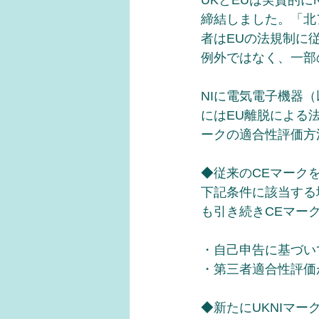
UKとEUは実質的
締結しました。「北
者はEUの法規制に
例外ではなく、一部
NIに電気電子機器（
にはEU離脱による
ークの適合性評価方
◆従来のCEマーク
下記条件に該当する場
も引き続きCEマー
・自己申告に基づい
・第三者適合性評価
◆新たにUKNIマー