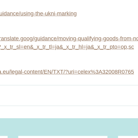
uidance/using-the-ukni-marking
ranslate.goog/guidance/moving-qualifying-goods-from-no
k?_x_tr_sl=en&_x_tr_tl=ja&_x_tr_hl=ja&_x_tr_pto=op,sc
opa.eu/legal-content/EN/TXT/?uri=celex%3A32008R0765