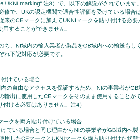
ng the UKNI marking” 注3）で、以下の解説がされています
必修で、UKの認定機関で適合性評価を受けている場合は2
従来のCEマークに加えてUKNIマークを貼り付ける必要
で使用することができません。
たのち、NI域内の輸入業者が製品をGB域内への輸送もし
ぞれ下記対応が必要です。
り付けている場合
国内の自由なアクセスを保証するため、NIの事業者がG
での輸出に使用したCEマークをそのまま使用することが
貼り付ける必要はありません。注4）
Iマークを両方貼り付けている場合
付けている場合と同じ理由からNIの事業者がGB域内へ
に使用したCEマークとUKNIマークを両方貼り付けた状