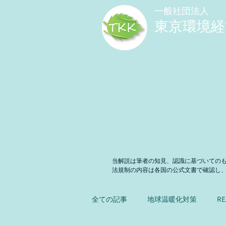
​一般社団法人
東京環境経
トップ
トップ（仮案）
当解説は筆者の知見、認識に基づいての
法規制の内容は各国の公式文書で確認し
全ての記事
地球温暖化対策
RE