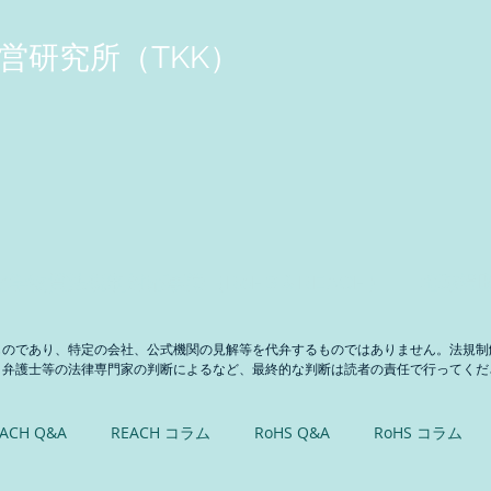
営研究所（TKK）
化学物質法規制対応事業（RoHS＆REACH）
地球温
ものであり、特定の会社、公式機関の見解等を代弁するものではありません。法規制
、弁護士等の法律専門家の判断によるなど、最終的な判断は読者の責任で行ってくだ
ACH Q&A
REACH コラム
RoHS Q&A
RoHS コラム