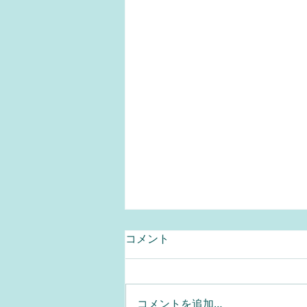
Q657.RoHS指令の最近の違
コメント
反状況について
2025年08月29日 【質問】 RoHS
指令の最近の違反状況はどのよう
コメントを追加…