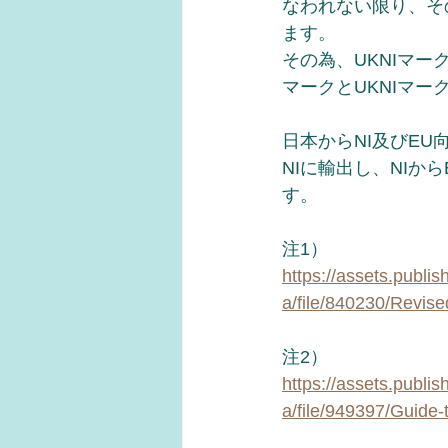
なわれない限り、そ
ます。
その為、UKNIマ
マークとUKNIマ
日本からNI及びE
NIに輸出し、NIか
す。
注1）
https://assets.publi
a/file/840230/Revis
注2）
https://assets.publi
a/file/949397/Guide-