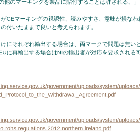
の他のマーキングを製品に貼付することは許される。」
ークがCEマーキングの視認性、読みやすさ、意味が損なわ
ークの付いたままで良いと考えられます。
U向けにそれぞれ輸出する場合は、両マークで問題は無い
らEUに再輸出する場合はNIの輸出者が対応を要求される
shing.service.gov.uk/government/uploads/system/uploads
ed_Protocol_to_the_Withdrawal_Agreement.pdf
shing.service.gov.uk/government/uploads/system/uploads
to-rohs-regulations-2012-northern-ireland.pdf