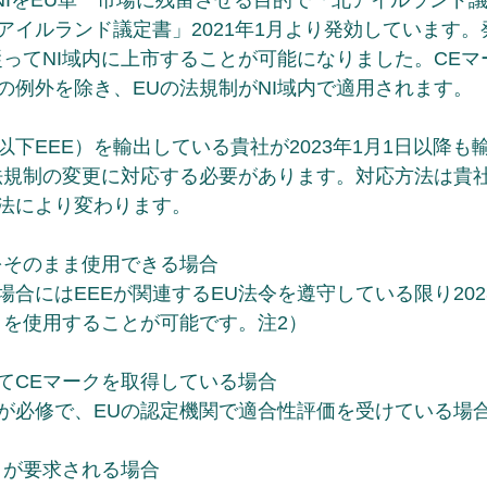
にNIをEU単一市場に残留させる目的で「北アイルランド
アイルランド議定書」2021年1月より発効しています
従ってNI域内に上市することが可能になりました。CE
の例外を除き、EUの法規制がNI域内で適用されます。
以下EEE）を輸出している貴社が2023年1月1日以降も
法規制の変更に対応する必要があります。対応方法は貴社
法により変わります。
をそのまま使用できる場合
合にはEEEが関連するEU法令を遵守している限り202
クを使用することが可能です。注2）
てCEマークを取得している場合
が必修で、EUの認定機関で適合性評価を受けている場
クが要求される場合