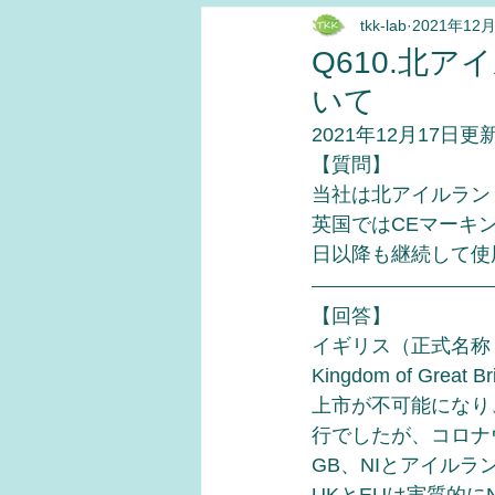
tkk-lab
2021年12
よもやま話
エコステージ
Q610.北
いて
2021年12月17日更
【質問】
当社は北アイルラン
英国ではCEマーキン
日以降も継続して使
【回答】
イギリス（正式名称：
Kingdom of Grea
上市が不可能になり、
行でしたが、コロナ
GB、NIとアイル