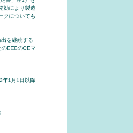
議定書」注1）を
。発効により製造
マークについても
輸出を継続する
のEEEのCEマ
3年1月1日以降
合