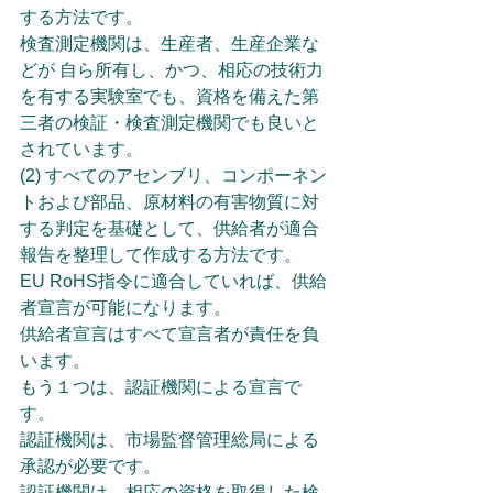
する方法です。
検査測定機関は、生産者、生産企業な
どが 自ら所有し、かつ、相応の技術力
を有する実験室でも、資格を備えた第
三者の検証・検査測定機関でも良いと
されています。
(2) すべてのアセンブリ、コンポーネン
トおよび部品、原材料の有害物質に対
する判定を基礎として、供給者が適合
報告を整理して作成する方法です。
EU RoHS指令に適合していれば、供給
者宣言が可能になります。
供給者宣言はすべて宣言者が責任を負
います。
もう１つは、認証機関による宣言で
す。
認証機関は、市場監督管理総局による
承認が必要です。
認証機関は、相応の資格を取得した検