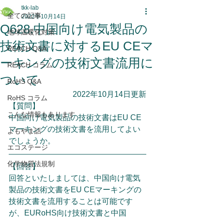
tkk-lab
全ての記事
2022年10月14日
Q628.中国向け電気製品の
地球温暖化対策
技術文書に対するEU CEマ
REACH Q&A
ーキングの技術文書流用に
REACH コラム
ついて
RoHS Q&A
2022年10月14日更新
RoHS コラム
【質問】
こんな情報もあります
中国向け電気製品の技術文書はEU CE
マーキングの技術文書を流用してよい
よもやま話
でしょうか。
エコステージ
化学物質法規制
【回答】
回答といたしましては、中国向け電気
製品の技術文書をEU CEマーキングの
技術文書を流用することは可能です
が、EURoHS向け技術文書と中国