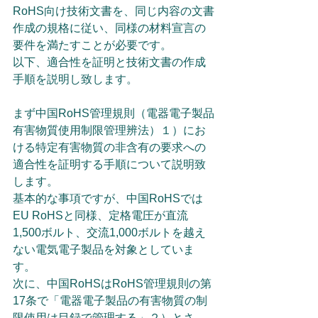
RoHS向け技術文書を、同じ内容の文書
作成の規格に従い、同様の材料宣言の
要件を満たすことが必要です。
以下、適合性を証明と技術文書の作成
手順を説明し致します。
まず中国RoHS管理規則（電器電子製品
有害物質使用制限管理辨法）１）にお
ける特定有害物質の非含有の要求への
適合性を証明する手順について説明致
します。
基本的な事項ですが、中国RoHSでは
EU RoHSと同様、定格電圧が直流
1,500ボルト、交流1,000ボルトを越え
ない電気電子製品を対象としていま
す。
次に、中国RoHSはRoHS管理規則の第
17条で「電器電子製品の有害物質の制
限使用は目録で管理する」２）とさ