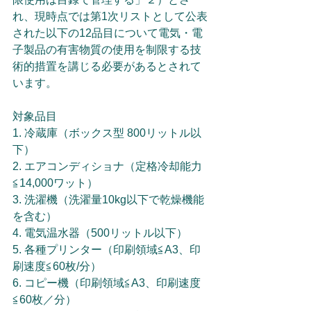
れ、現時点では第1次リストとして公表
された以下の12品目について電気・電
子製品の有害物質の使用を制限する技
術的措置を講じる必要があるとされて
います。
対象品目
1. 冷蔵庫（ボックス型 800リットル以
下）
2. エアコンディショナ（定格冷却能力
≦14,000ワット）
3. 洗濯機（洗濯量10kg以下で乾燥機能
を含む）
4. 電気温水器（500リットル以下）
5. 各種プリンター（印刷領域≦A3、印
刷速度≦60枚/分）
6. コピー機（印刷領域≦A3、印刷速度
≦60枚／分）