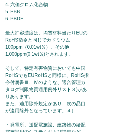
4. 六価クロム化合物
5. PBB
6. PBDE
最大許容濃度は、均質材料当たりEUの
RoHS指令と同じでカドミウム
100ppm（0.01wt％）、その他
1,000ppm(0.1wt％)とされます。
そして、特定有害物質においても中国
RoHSでもEURoHSと同様に、RoHS指
令付属書Ⅲ、Ⅳのような、適合管理カ
タログ制限物質適用例外リスト３)があ
りあります。
また、適用除外規定があり、次の品目
が適用除外となっています。４）
・発電所、送配電施設、建築物の給配
電施設用のシステムおよび設備など、