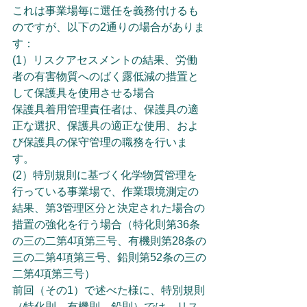
これは事業場毎に選任を義務付けるも
のですが、以下の2通りの場合がありま
す：
(1）リスクアセスメントの結果、労働
者の有害物質へのばく露低減の措置と
して保護具を使用させる場合
保護具着用管理責任者は、保護具の適
正な選択、保護具の適正な使用、およ
び保護具の保守管理の職務を行いま
す。
(2）特別規則に基づく化学物質管理を
行っている事業場で、作業環境測定の
結果、第3管理区分と決定された場合の
措置の強化を行う場合（特化則第36条
の三の二第4項第三号、有機則第28条の
三の二第4項第三号、鉛則第52条の三の
二第4項第三号）
前回（その1）で述べた様に、特別規則
（特化則、有機則、鉛則）では、リス