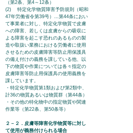
（第2条、第4～12条）
(2)	特定化学物質障害予防規則（昭和
47年労働省令第39号）…第44条におい
て事業者に対し、特定化学物質で皮膚
への障害、若しくは皮膚からの吸収に
よる障害を起こす恐れのあるものの製
造や取扱い業務における労働者に使用
させるための皮膚障害等防止用保護具
の備え付けの義務を課している他、以
下の物質や作業については各々指定の
皮膚障害等防止用保護具の使用義務を
課しています。
・特定化学物質第1類および第2類中、
計36の物質あるいは物質群（第44条）
・その他の特化物中の指定物質や関連
作業等（第22条、第50条等）
２－２．皮膚等障害化学物質等に対し
て使用が義務付けられる場合