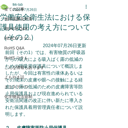
tkk-lab
全ての記事
2024年7月26日
労働安全衛生法における保
地球温暖化対策
護具使用の考え方について
REACH Q&A
（その２）
REACH コラム
2024年07月26日更新
RoHS Q&A
前回（その1）では、有害物質の呼吸器
RoHS コラム
からの吸入による吸入ばく露の低減の
ための呼吸用保護具について概説しま
こんな情報もあります
したが、今回は有害性の液体あるいは
よもやま話
その飛沫の皮膚や眼への接触による経
皮ばく露の低減のための皮膚障害等防
エコステージ
止用保護具および現在進められている
化学物質法規制
安衛法関連の改正に伴い新たに導入さ
れた保護具着用管理責任者について説
明します。
２．	皮膚障害等防止用保護具