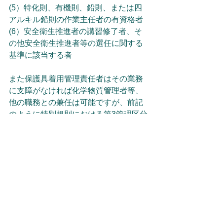
(5）特化則、有機則、鉛則、または四
アルキル鉛則の作業主任者の有資格者
(6）安全衛生推進者の講習修了者、そ
の他安全衛生推進者等の選任に関する
基準に該当する者
また保護具着用管理責任者はその業務
に支障がなければ化学物質管理者等、
他の職務との兼任は可能ですが、前記
のように特別規則における第3管理区分
に対する措置としての職務に従事する
場合には、作業主任者にはその指導を
せねばならない立場上、それとの兼務
はできません。
なお労働安全衛生法第3章に基づく既存
の安全衛生管理体制との関係では、化
学物質管理者や保護具着用管理責任者
は、総括安全衛生管理者等の指示の下
に職務を行います。