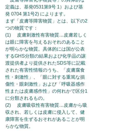
定義は、基発0531第9号 1）および基
発 0704 第1号2) によります。
まず「皮膚等障害物質」とは、以下の2
つの物質です：
(1)	皮膚刺激性有害物質…皮膚若しく
は眼に障害を与えるおそれのあること
が明らかな物質。具体的には国が公表
するGHS分類の結果および化学品の譲
渡提供者より提供されたSDS等に記載
された有害性情報のうち、「皮膚腐食
性・刺激性」、「眼に対する重篤な損
傷性・眼刺激性」および「呼吸器感作
性または皮膚感作性」の何れかで区分1
に分類されるもの。
(2)	皮膚吸収性有害物質…皮膚から吸
収され、若しくは皮膚に侵入して、健
康障害を生ずるおそれがあることが明
らかな物質。