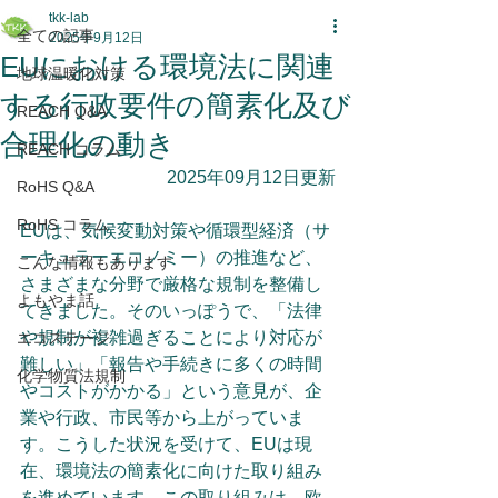
tkk-lab
全ての記事
2025年9月12日
EUにおける環境法に関連
地球温暖化対策
する行政要件の簡素化及び
REACH Q&A
合理化の動き
REACH コラム
2025年09月12日更新
RoHS Q&A
RoHS コラム
EUは、気候変動対策や循環型経済（サ
ーキュラーエコノミー）の推進など、
こんな情報もあります
さまざまな分野で厳格な規制を整備し
よもやま話
てきました。そのいっぽうで、「法律
や規制が複雑過ぎることにより対応が
エコステージ
難しい」「報告や手続きに多くの時間
化学物質法規制
やコストがかかる」という意見が、企
業や行政、市民等から上がっていま
す。こうした状況を受けて、EUは現
在、環境法の簡素化に向けた取り組み
を進めています。この取り組みは、欧