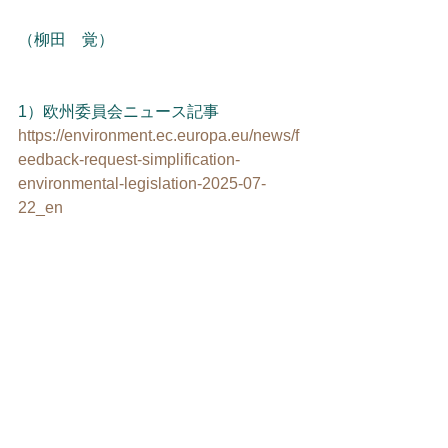
（柳田　覚）
1）欧州委員会ニュース記事
https://environment.ec.europa.eu/news/f
eedback-request-simplification-
environmental-legislation-2025-07-
22_en
2）環境関連法規における行政負担の簡
素化の提案における意見募集
https://ec.europa.eu/info/law/better-
regulation/have-your-
say/initiatives/14794-Simplification-of-
administrative-burdens-in-
environmental-legislation-_en
3) A Competitiveness Compass for the 