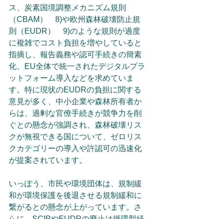
ス、炭素国境調整メカニズム規則
（CBAM）　8)や欧州森林破壊防止規
則（EUDR）　9)のような規則が過度
に複雑でコスト負担を増やしていると
指摘し、報告義務や認可手続きの簡素
化、EU全体で統一されたデジタルプラ
ットフォーム導入などを求めていま
す。特に現状のEUDRの負担に関する
意見が多く、中小企業や森林所有者か
らは、過剰な官僚手続きが競争力を削
ぐとの懸念が強調され、森林破壊リス
クが無視できる国について、ゼロリス
クカテゴリーの導入や許認可の迅速化
が提案されています。
いっぽう、市民や環境団体は、規制緩
和が環境保護を後退させる規制緩和に
繋がるとの懸念が上がっています。さ
らに、SCIPやEUDRの廃止は循環型経