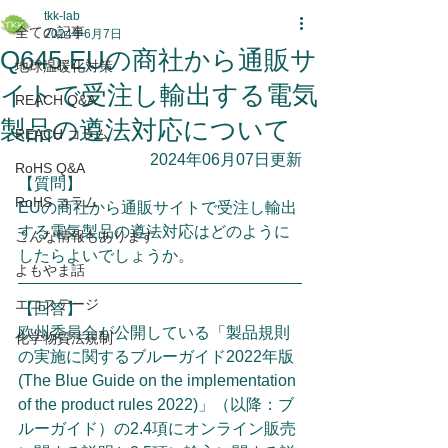
tkk-lab
全ての記事
2024年6月7日
Q645.EUの商社から通販サ
地球温暖化対策
イトで受注し輸出する電気
REACH Q&A
製品の遵法対応について
REACH コラム
2024年06月07日更新
RoHS Q&A
【質問】
RoHS コラム
EUの商社から通販サイトで受注し輸出
する電気製品の遵法対応はどのように
こんな情報もあります
したらよいでしょうか。
よもやま話
エコステージ
【回答】
欧州委員会が公開している「製品規則
化学物質法規制
の実施に関するブルーガイド2022年版
(The Blue Guide on the implementation 
of the product rules 2022)」（以降：ブ
ルーガイド）の2.4項にオンライン販売