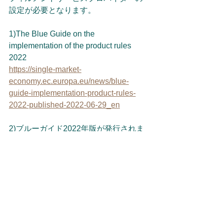
設定が必要となります。
1)The Blue Guide on the 
implementation of the product rules 
2022
https://single-market-
economy.ec.europa.eu/news/blue-
guide-implementation-product-rules-
2022-published-2022-06-29_en
2)ブルーガイド2022年版が発行されま
した。
https://www.tkk-
lab.jp/post/rohs20221118
3)市場監視規則(Regulation 
(EU)2019/1020)
http://data.europa.eu/eli/reg/2019/1020/