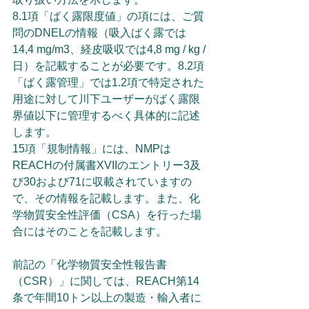
8.1項「ばく露限度値」の項には、ご質
問のDNELの情報（吸入ばく露では
14,4 mg/m3、経皮吸収では4,8 mg / kg /
日）を記載することが必要です。8.2項
「ばく露管理」では1.2項で特定された
用途に対して川下ユーザーがばく露限
界値以下に管理するべく具体的に記述
します。
15項「規制情報」には、NMPは
REACHの付属書XVIIのエントリー3及
び30および71に収載されていますの
で、その情報を記載します。また、化
学物質安全性評価（CSA）を行った場
合にはそのことを記載します。
前記の「化学物質安全性報告書
（CSR）」に関しては、REACH第14
条で年間10トン以上の製造・輸入者に