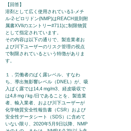
【回答】
溶剤として広く使用されている1-メチ
ル-2-ピロリドン(NMP)はREACH規則附
属書XVIIのエントリー#711)に制限物質
として指定されています。
その内容は以下の通りで、製造業者お
よび川下ユーザーのリスク管理の視点
で制限されているという特徴がありま
す。
１．労働者のばく露レベル、すなわ
ち、導出無影響レベル（DNEL）が、吸
入ばく露では14,4 mg/m3、経皮吸収で
は4,8 mg / kg /日であることを、製造業
者、輸入業者、および川下ユーザーが
化学物質安全性報告書（CSR）および
安全性データシート（SDS）に含めて
いない限り、2020年5月9日以降、NMP
そのもの、または、NMPを0.3%以上含