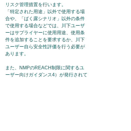
リスク管理措置を行います。
「特定された用途」以外で使用する場
合や、「ばく露シナリオ」以外の条件
で使用する場合などでは、川下ユーザ
ーはサプライヤーに使用用途、使用条
件を追加することを要求するか、川下
ユーザー自ら安全性評価を行う必要が
あります。
また、NMPのREACH制限に関するユ
ーザー向けガイダンス4）が発行されて
います。参考になります。
参考リンク
1）REACH規則附属書XVIIにNMPを追
加するREACHの改正
https://eur-lex.europa.eu/legal-
content/EN/TXT/?