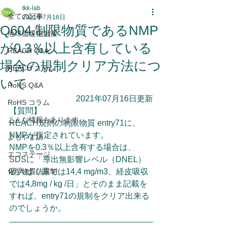
tkk-lab
全ての記事
2021年7月16日
Q604.制限物質であるNMP
地球温暖化対策
が0.3％以上含有している
REACH Q&A
場合の規制クリア方法につ
REACH コラム
いて
RoHS Q&A
2021年07月16日更新
RoHS コラム
【質問】
こんな情報もあります
REACH規則の制限物質 entry71に、
NMPが指定されています。
よもやま話
NMPを0.3％以上含有する場合は、 
エコステージ
SDSに「導出無影響レベル（DNEL）
化学物質法規制
吸⼊ばく露では14,4 mg/m3、経⽪吸収
では4,8mg / kg /⽇」とそのまま記載を
すれば、entry71の規制をクリア出来る
のでしょうか。