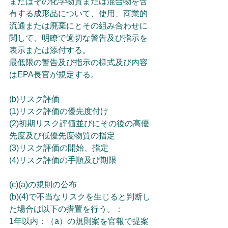
またはその化学物質または混合物を含
有する成形品について、使用、商業的
流通または廃棄にとその組み合わせに
関して、明瞭で適切な警告及び指示を
表示または添付する。
最低限の警告及び指示の様式及び内容
はEPA長官が規定する。
(b)リスク評価
(1)リスク評価の優先度付け
(2)初期リスク評価並びにその後の高優
先度及び低優先度物質の指定
(3)リスク評価の開始、指定
(4)リスク評価の手順及び期限
(c)(a)の規則の公布
(b)(4)で不当なリスクを生じると判断し
た場合は以下の措置を行う。：
1年以内：（a）の規則案を官報で提案