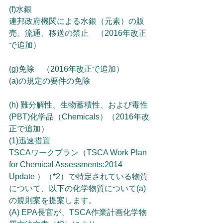
(f)水銀
連邦政府機関による水銀（元素）の販
売、流通、移送の禁止　（2016年改正
で追加）
(g)免除　（2016年改正で追加）
(a)の規定の要件の免除
(h) 難分解性、生物蓄積性、および毒性
(PBT)化学品（Chemicals）（2016年改
正で追加）
(1)迅速措置
TSCAワークプラン（TSCA Work Plan 
for Chemical Assessments:2014 
Update ）（*2）で特定されている物質
について、以下の化学物質について(a)
の規則案を提案します。
(A) EPA長官が、TSCA作業計画化学物