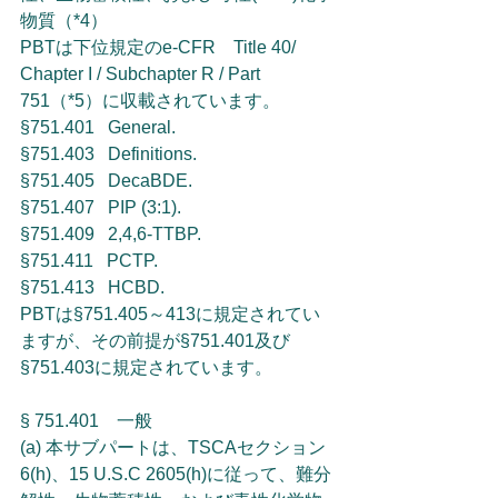
物質（*4）
PBTは下位規定のe-CFR　Title 40/ 
Chapter I / Subchapter R / Part 
751（*5）に収載されています。
§751.401   General.
§751.403   Definitions.
§751.405   DecaBDE.
§751.407   PIP (3:1).
§751.409   2,4,6-TTBP.
§751.411   PCTP.
§751.413   HCBD.
PBTは§751.405～413に規定されてい
ますが、その前提が§751.401及び
§751.403に規定されています。
§ 751.401　一般
(a) 本サブパートは、TSCAセクション
6(h)、15 U.S.C 2605(h)に従って、難分