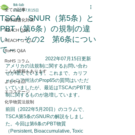
tkk-lab
全ての記事
2022年7月15日
TSCA SNUR（第5条）と
地球温暖化対策
PBT（第6条）の規制の違
REACH Q&A
い ～その2 第6条につい
REACH コラム
て～
RoHS Q&A
2022年07月15日更新
RoHS コラム
アメリカの法規制に関するお問い合わ
こんな情報もあります
せが増えています。これまで、カリフ
ォルニア州法のProp65の質問はいただ
よもやま話
いていましたが、最近はTSCAのPBT規
エコステージ
制に関するものが急増しています。
化学物質法規制
前回（2022年5月20日）のコラムで、
TSCA第5条のSNURの解説をしまし
た。今回は第6条のPBT物質
（Persistent, Bioaccumulative, Toxic　