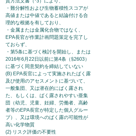
質方法文書（*3）により、
・難分解性および生物蓄積性スコアが
高値または中値であると結論付ける合
理的な根拠を有しており、
・金属または金属化合物ではなく、
EPA長官が作業計画問題策定を完了し
ておらず、
・第5条に基づく検討を開始し、または
2016年6月22日以前に第4条（§2603）
に基づく同意契約を締結していない
(B) EPA長官によって実施されたばく露
及び使用のアセスメントに基づいて、
一般集団、又は潜在的にばく露され
た、もしくは、ばく露されやすい亜集
団（幼児、児童、妊婦、労働者、高齢
者等のEPA長官が特定した個人グルー
プ）、又は環境へのばく露の可能性が
高い化学物質
(2) リスク評価の不要性