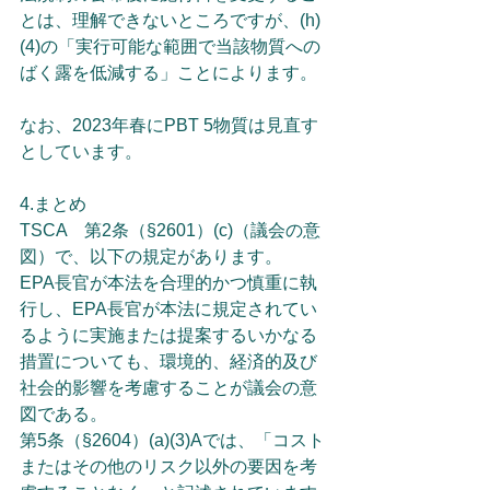
とは、理解できないところですが、(h)
(4)の「実行可能な範囲で当該物質への
ばく露を低減する」ことによります。
なお、2023年春にPBT 5物質は見直す
としています。
4.まとめ
TSCA　第2条（§2601）(c)（議会の意
図）で、以下の規定があります。
EPA長官が本法を合理的かつ慎重に執
行し、EPA長官が本法に規定されてい
るように実施または提案するいかなる
措置についても、環境的、経済的及び
社会的影響を考慮することが議会の意
図である。
第5条（§2604）(a)(3)Aでは、「コスト
またはその他のリスク以外の要因を考