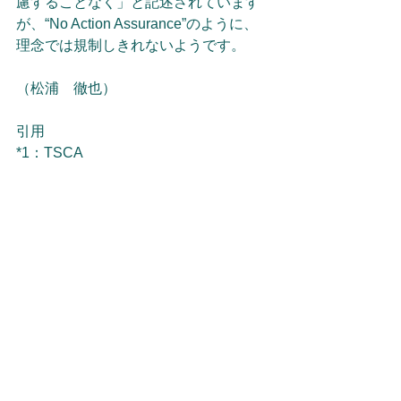
慮することなく」と記述されています
が、“No Action Assurance”のように、
理念では規制しきれないようです。
（松浦　徹也）
引用
*1：TSCA
http://uscode.house.gov/view.xhtml?
path=/prelim@title15/chapter53&edition
=prelim
*2：TSCAワークプラン 
https://www.epa.gov/sites/default/files/2
015-
01/documents/tsca_work_plan_chemic
als_2014_update-final.pdf
*3：TSCA作業計画化学物質方法文書　