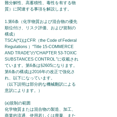
難分解性、高蓄積性、毒性を有する物
質）に関連する事項を解説します。
1.第6条（化学物質および混合物の優先
順位付け、リスク評価、および規制の
構成）
TSCA(*1)はCFR（the Code of Federal 
Regulations ）“Title 15-COMMERCE 
AND TRADE”の“CHAPTER 53-TOXIC 
SUBSTANCES CONTROL ”に収載され
ています。第6条は§2605になります。
第6条の構成は2016年の改正で強化さ
れ、以下になっています。
（以下説明は部分的な機械翻訳による
意訳によります。）
(a)規制の範囲
化学物質または混合物の製造、加工、
商業的流通、使用若しくは廃棄、また