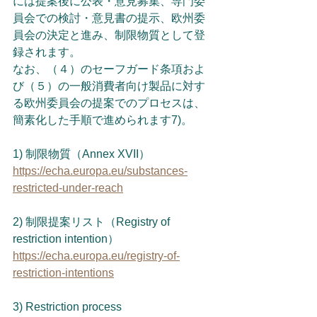
には提案後に公表・意見募集、専門委
員会での検討・意見書の提示、欧州委
員会の決定と進み、制限物質として登
録されます。
なお、（４）のセーフガード条項およ
び（５）の一般消費者向け製品に対す
る欧州委員会の提案でのプロセスは、
簡素化した手順で進められます7)。
1) 制限物質（Annex XVII）
https://echa.europa.eu/substances-
restricted-under-reach
2) 制限提案リスト（Registry of 
restriction intention）
https://echa.europa.eu/registry-of-
restriction-intentions
3) Restriction process