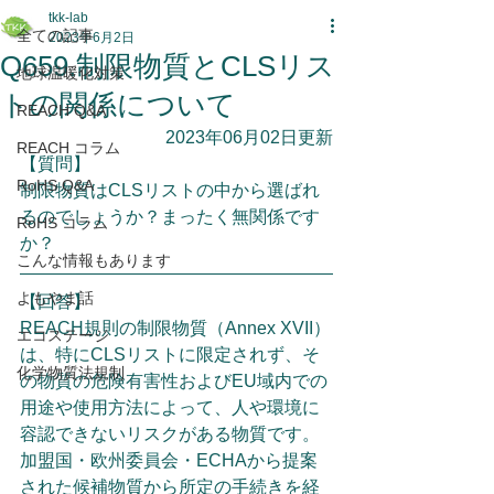
tkk-lab
全ての記事
2023年6月2日
Q659.制限物質とCLSリス
地球温暖化対策
トの関係について
REACH Q&A
2023年06月02日更新
REACH コラム
【質問】
RoHS Q&A
制限物質はCLSリストの中から選ばれ
るのでしょうか？まったく無関係です
RoHS コラム
か？
こんな情報もあります
よもやま話
【回答】
REACH規則の制限物質（Annex XVII）
エコステージ
は、特にCLSリストに限定されず、そ
化学物質法規制
の物質の危険有害性およびEU域内での
用途や使用方法によって、人や環境に
容認できないリスクがある物質です。
加盟国・欧州委員会・ECHAから提案
された候補物質から所定の手続きを経