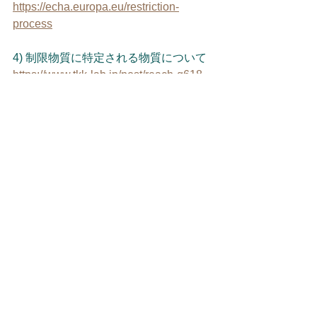
https://echa.europa.eu/restriction-
process
4) 制限物質に特定される物質について
https://www.tkk-lab.jp/post/reach-q618
5) クレオソート及び関連物質で処理さ
れた木材の使用及び上市制限
https://echa.europa.eu/substances-
restricted-under-
reach/-/dislist/details/0b0236e1807e27c
2
6) 衣類または関連アクセサリー、繊維
製品、靴に対するCMR物質の上市制限
http://data.europa.eu/eli/reg/2018/1513/
oj
7) REACH Restriction