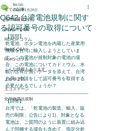
tkk-lab
全ての記事
2024年1月26日
Q642.台湾電池規制に関す
地球温暖化対策
る認可番号の取得について
REACH Q&A
【質問】
REACH コラム
乾電池、ボタン電池を内蔵した産業用
RoHS Q&A
機械を台湾に輸入しようとしていま
す。この電池が規制対象の電池の場
RoHS コラム
合、この電池についてカドミウム、水
こんな情報もあります
銀の含有が無いデータを添えて、台湾
当局に申請をして認可番号を取得する
よもやま話
必要があるでしょうか？
エコステージ
化学物質法規制
【回答】
台湾では、「乾電池の製造、輸入、販
売の制限」公告により1)、対象となる
電池は、ご質問のように装置に組み込
んで同梱する場合も含めて、指定分析