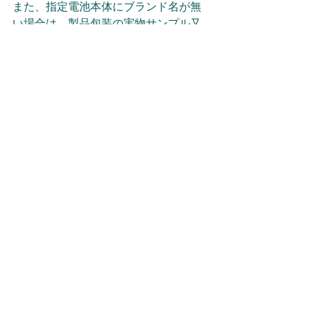
また、指定電池本体にブランド名が無
い場合は、製品包装の実物サンプル又
はデザイン案の添付が必要です。
なお、当局による承認及び確認書の有
効期限は、公告の6項に5年以内と定め
られています。有効期限後も引き続き
製造又は輸入する場合には、有効期限
の3か月前までに再申請が必要です。
1) 限制乾電池製造、輸入及販賣（乾電
池の製造、輸入、販売の制限　公告）
https://oaout.moenv.gov.tw/law/LawCont
ent.aspx?id=GL006483#lawmenu
2) 廢棄物清理法
https://oaout.moenv.gov.tw/law/EngLaw
Content.aspx?lan=E&id=186
RoHS Q&A